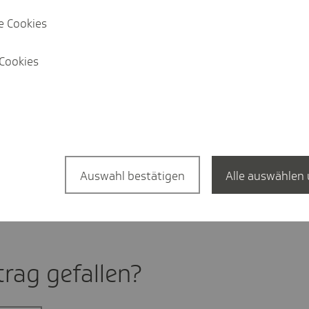
-Anderle
e Cookies
recherin
Cookies
aun-anderle@tk.de
1-411
3 49 44
//linkedin.com/
techniker.tk.de/
Auswahl bestätigen
Alle auswählen 
rag gefal­len?