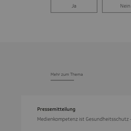
Ja
Nein
Mehr zum Thema
Pres­se­mit­tei­lung
Medienkompetenz ist Gesundheitsschutz -