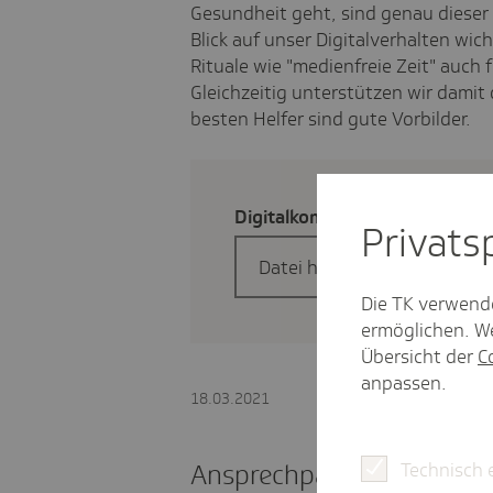
Gesundheit geht, sind genau dieser 
Blick auf unser Digitalverhalten wic
Rituale wie "medienfreie Zeit" auch
Gleichzeitig unterstützen wir damit 
besten Helfer sind gute Vorbilder.
Digi­tal­kom­pe­tenz-Studie "Sch
Privat­
Datei herunterladen
Die TK verwend
ermöglichen. We
Übersicht der
C
anpassen.
18.03.2021
Technisch 
Ansprechpartnerin Presse