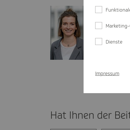
Christiane Haun
Funktional
Landespressesp
Marketing-
christiane.h
03 61 - 54 2
Dienste
01 51 - 14 5
LinkedIn:
https:
Blog:
https://wir
Impressum
Hat Ihnen der Beit