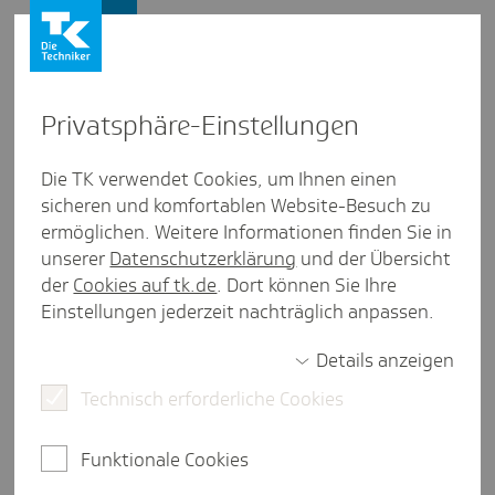
Firmenkunden
Privat­sphäre-Einstel­lungen
Firmenkunden
/
Beiträge
Die TK verwendet Cookies, um Ihnen einen
sicheren und komfortablen Website-Besuch zu
Aufbe­wah­rungs­fris­ten: Was
ermöglichen. Weitere Informationen finden Sie in
2026 verjährt
unserer
Datenschutzerklärung
und der Übersicht
der
Cookies auf tk.de
. Dort können Sie Ihre
Einstellungen jederzeit nachträglich anpassen.
Details anzeigen
eine Minute Lesezeit
Technisch erforderliche Cookies
Wenn Sie den Neujahrsvorsatz gefasst haben, zum
Jahresbeginn alte Unterlagen zu entrümpeln,
Funktionale Cookies
dann haben wir hilfreiche Tipps für Sie, damit Sie
nichts vorschnell entsorgen.