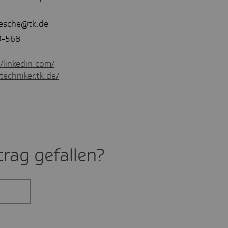
iesche@tk.de
9-568
//linkedin.com/
techniker.tk.de/
rag gefal­len?