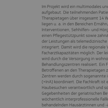
Im Projekt wird ein multimodales u
aufgebaut. Die teilnehmenden Patie
Therapietagen über insgesamt 14 W
liegen u. a. in den Bereichen Ernä
Interventionen, Sehhilfen- und Hö
einen Pflegestützpunkt sowie zahnä
der Leistungen als telemedizinische
integriert. Damit wird die regional
Facharztkapazitäten möglich. Der l
wird durch die Versorgung in wohn
Behandlungszentren realisiert. Ein F
Betroffenen an den Therapietagen z
Zentren werden durch sogenannte i
(=InA) koordiniert. Die Fachkraft ist
Haubesuchen verantwortlich und sor
Gegebenheiten der geriatrischen Be
wöchentlich interprofessionelle Fall
behandelnden Hausärztinnen und -ä