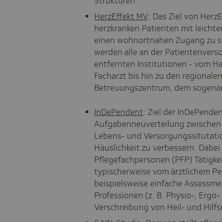
Strukturen.
H
erzEffekt MV
: Das Ziel von HerzEf
herzkranken Patienten mit leich
einen wohnortnahen Zugang zu spe
werden alle an der Patientenvers
entfernten Institutionen - vom H
Facharzt bis hin zu den regionale
Betreuungszentrum, dem sogenan
I
nDePendent
: Ziel der InDePenden
Aufgabenneuverteilung zwischen 
Lebens-​ und Versorgungssitutat
Häuslichkeit zu verbessern. Dabei 
Pflegefachpersonen (PFP) Tätigke
typischerweise vom ärztlichem Pe
beispielsweise einfache Assessm
Professionen (z. B. Physio-​, Ergo
Verschreibung von Heil- und Hilfs