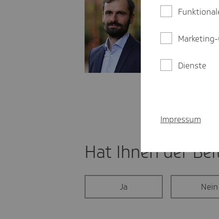
Funktional
maximilian.z
Marketing-
03 85 - 76 0
LinkedIn:
https:
Dienste
Blog:
https://wir
Impressum
Hat Ihnen der Beit
Ja
Nein