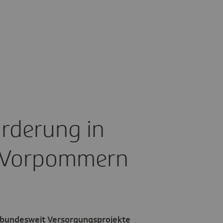
ör­de­rung in
g-Vorpom­mern
 bundesweit Versorgungsprojekte