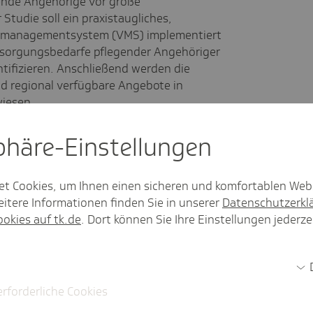
gende Angehörige vor große
Studie soll ein praxistaugliches,
smanagementsystem (VMS) implementiert
rsorgungsbedarfe pflegender Angehöriger
ifizieren. Anschließend werden die
nd regional verfügbare Angebote in
iesen.
z wurde das Förderinstrument
sphäre-Einstel­lungen
ember 2024 verlängert. Für die
0 Mio. € bereitgestellt.
et Cookies, um Ihnen einen sicheren und komfortablen Web
itere Informationen finden Sie in unserer
Datenschutzerkl
ookies auf tk.de
. Dort können Sie Ihre Einstellungen jederze
erforderliche Cookies
che
sundheitspolitik