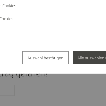
e Cookies
iesche@tk.de
Cookies
9-568
//linkedin.com/
techniker.tk.de/
Auswahl bestätigen
Alle auswählen 
rag gefal­len?