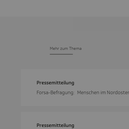
Mehr zum Thema
Pres­se­mit­tei­lung
Forsa-Befragung: Menschen im Nordosten 
Pres­se­mit­tei­lung