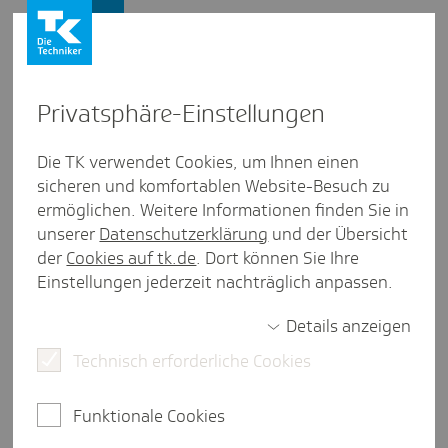
Presse und Politik
Privat­sphäre-Einstel­lungen
Presse und Politik
/
Krankenhausversorgung
Die TK verwendet Cookies, um Ihnen einen
sicheren und komfortablen Website-Besuch zu
Pres­se­mit­tei­lung aus Meck­len­burg-Vorpom­mern
ermöglichen. Weitere Informationen finden Sie in
Forsa-Befra­gung: Menschen im
unserer
Datenschutzerklärung
und der Übersicht
Nord­osten bevor­zugen spezia­li­
der
Cookies auf tk.de
. Dort können Sie Ihre
Einstellungen jederzeit nachträglich anpassen.
sierte Kran­ken­häuser
Details anzeigen
Technisch erforderliche Cookies
Schwerin, 19. Mai 2026.
Die Menschen in
Mecklenburg-Vorpommern unterstützen die
Funktionale Cookies
Spezialisierung der Krankenhauslandschaft. Wenn es
um die Behandlung einer aufwändigen Erkrankung