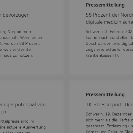
Pres­se­mit­tei­lung
n bevorzugen
58 Prozent der Nordd
digitale medizinisch
nburg-Vorpommern
Schwerin, 3. Februar 20
landschaft. Wenn es um
können sich vorstellen, 
t, würden 88 Prozent
Beschwerden eine digita
e weit entfernte
zeigt eine aktuelle repr
kenhaus zu nutzen.
Krankenkasse (TK)
Pres­se­mit­tei­lung
insparpotenzial von
TK-Stressreport: Der
ben.
Schwerin, 19. Dezember 
sich mehr als die Hälft
ttelpreise sind im
gestresst. Entlastung u
eine aktuelle Auswertung
Körper und Geist im Glei