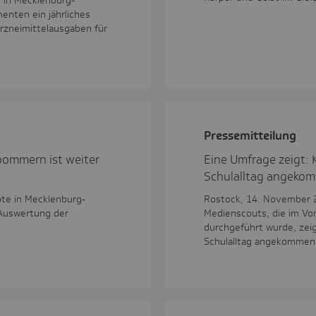
n in Mecklenburg-
nten ein jährliches
Arzneimittelausgaben für
Pres­se­mit­tei­lung
pommern ist weiter
Eine Umfrage zeigt: K
Schulalltag angeko
te in Mecklenburg-
Rostock, 14. November 
 Auswertung der
Medienscouts, die im Vo
durchgeführt wurde, zeigt
Schulalltag angekommen 