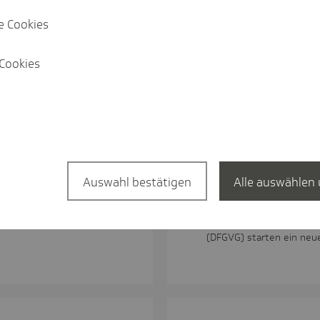
e Cookies
n
Cookies
Pres­se­mit­tei­lung
burg-Vorpommern
Digitale Assistenz e
Land: DIHVA-Projekt
Auswahl bestätigen
Alle auswählen 
Vorpommern durch.
lenburg-Vorpommern
kgeschrieben.
Schwerin, 1. Juli 2026. 
und die Digitale Facharz
(DFGVG) starten ein ne