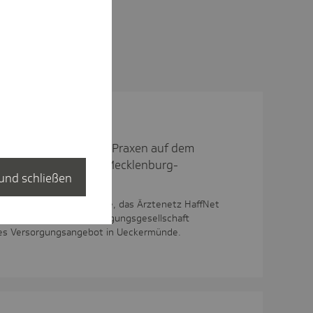
ntlastet hausärztliche Praxen auf dem
 startet nun auch in Mecklenburg-
und schließen
Die Techniker Krankenkasse, das Ärztenetz HaffNet
t- und Gesundheitsversorgungsgesellschaft
ues Versorgungsangebot in Ueckermünde.