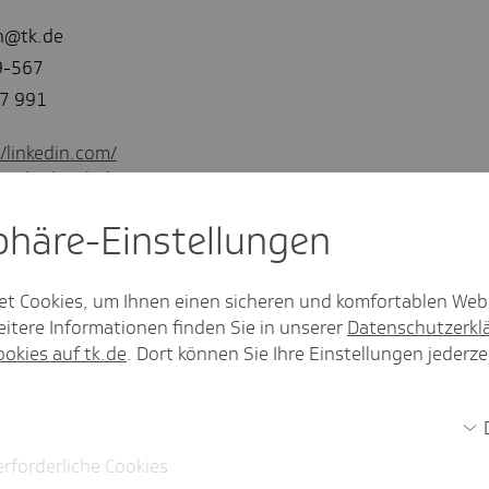
n@tk.de
9-567
47 991
//linkedin.com/
techniker.tk.de/
sphäre-Einstel­lungen
et Cookies, um Ihnen einen sicheren und komfortablen Web
itere Informationen finden Sie in unserer
Datenschutzerkl
ookies auf tk.de
. Dort können Sie Ihre Einstellungen jederze
erforderliche Cookies