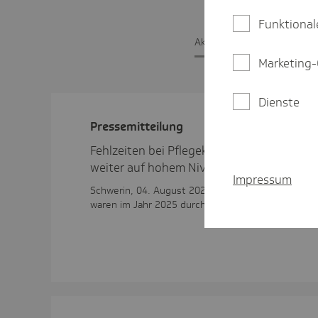
Funktional
Aktu­elle Pres­se­mit­tei­lunge
Marketing-
Dienste
Pres­se­mit­tei­lung
Fehlzeiten bei Pflegekräften in Mecklen
weiter auf hohem Niveau.
Impressum
Schwerin, 04. August 2026. Pflegekräfte in Meck
waren im Jahr 2025 durchschnittlich 33 Tage kran