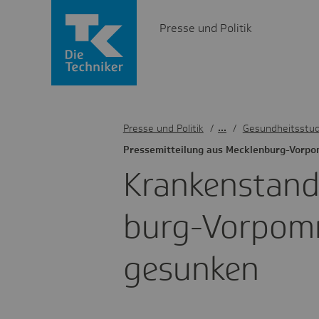
Presse und Politik
Presse und Politik
/
Gesundheitsstud
Pres­se­mit­tei­lung aus Meck­len­burg-Vorp
Kran­ken­stand
burg-Vorpom­
gesunken