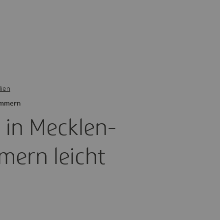
ien
om­mern
 in Meck­len­
mern leicht