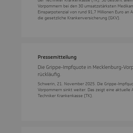
der Techniker Krankenkasse (TK). So besteht allei
Vorpommern bei den 30 umsatzstärksten Medikame
Einsparpotenzial von rund 91,7 Millionen Euro an 
die gesetzliche Krankenversicherung (GKV).
Pres­se­mit­tei­lung
Die Grippe-Impfquote in Mecklenburg-Vor
rückläufig.
Schwerin, 21. November 2025. Die Grippe-Impfquo
Vorpommern sinkt weiter. Das zeigt eine aktuelle
Techniker Krankenkasse (TK).