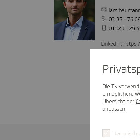
lars.bauman
03 85 - 76 0
01520 - 29 
LinkedIn:
https:
Blog:
https://wir
Privat­
Die TK verwend
ermöglichen. We
Übersicht der
C
anpassen.
Technisch 