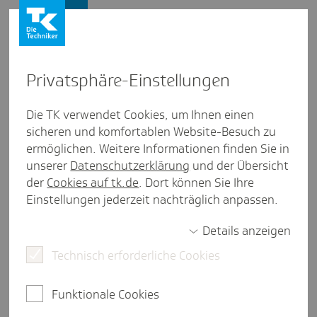
Presse und Politik
Privat­sphäre-Einstel­lungen
Presse und Politik
/
Arzneimittel
Die TK verwendet Cookies, um Ihnen einen
sicheren und komfortablen Website-Besuch zu
Pres­se­mit­tei­lung aus Meck­len­burg-Vorpom­mern
ermöglichen. Weitere Informationen finden Sie in
Grippe-Impf­quote sinkt weiter
unserer
Datenschutzerklärung
und der Übersicht
der
Cookies auf tk.de
. Dort können Sie Ihre
Einstellungen jederzeit nachträglich anpassen.
Schwerin, 21. November 2025.
Die Zahl der
Details anzeigen
Grippeimpfungen in Mecklenburg-Vorpommern sinkt
weiter. Laut einer aktuellen Auswertung der
Technisch erforderliche Cookies
Techniker Krankenkasse (TK) haben sich in der
Grippesaison 2024/2025 rund 40 Prozent der TK-
Funktionale Cookies
Versicherten ab 60 Jahren im Land gegen Influenza