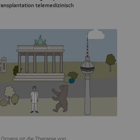
ransplantation telemedizinisch
 Organs ist die Therapie von