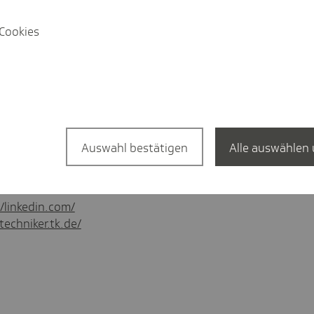
Cookies
precher
@tk.de
Auswahl bestätigen
Alle auswählen 
-5 11
03 12
//linkedin.com/
techniker.tk.de/