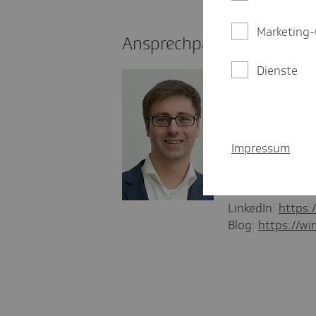
Marketing-
Ansprechpartner Presse
Dienste
Lennart Paul
Landespresses
lennart.paul
Impressum
030 - 245 47
01 73 - 249 
LinkedIn:
https:
Blog:
https://wir