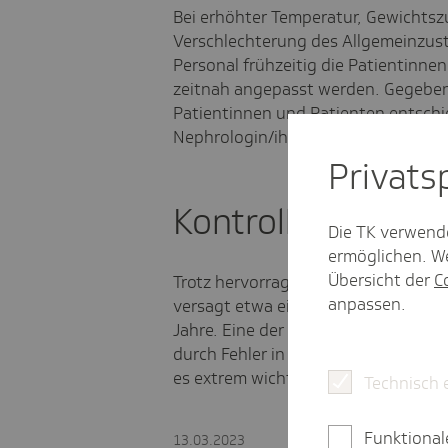
Bei erhöhter Temperatur, Gewichtsz
Verschlechterung des Allgemeinzust
Personal frühzeitig die Patientinne
zeitnah angepasst werden. Gegeben
Patientinnen und Patienten entschi
Nephrologin/ihrem Nephrologen ode
Privat­
Kontrolle der Med
Die TK verwend
ermöglichen. We
Übersicht der
C
Trotz hervorragender Ergebnisse im
anpassen.
versagt etwa ein Viertel der transpl
Jahre. Eine der Hauptursachen sind
durch Fehler in der Medikamentene
es extrem wichtig, dies frühzeitig z
Technisch 
Funktional
13.03.2023