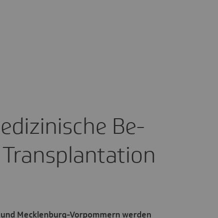
di­zi­­ni­­sche Be­
n­s­­plan­­ta­­tion
urg und Mecklenburg-Vorpommern werden