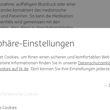
unahme, auffälligem Blutdruck oder einer
andes kontaktiert das medizinische
n und Patienten. So kann die Medikation
enfalls wird gemeinsam mit den
eden, dass diese zu ihrer behandelnden
r in die Notaufnahme gehen sollten.
sphäre-Einstel­lungen
ikation
et Cookies, um Ihnen einen sicheren und komfortablen Web
itere Informationen finden Sie in unserer
Datenschutzerkl
ookies auf tk.de
. Dort können Sie Ihre Einstellungen jederze
 ersten Jahr nach Nierentransplantation
antierten Nieren innerhalb der ersten fünf
 chronische Abstoßungsreaktionen, die oft
innahme begünstigt werden. Deshalb ist
u erkennen.
erforderliche Cookies
e Cookies