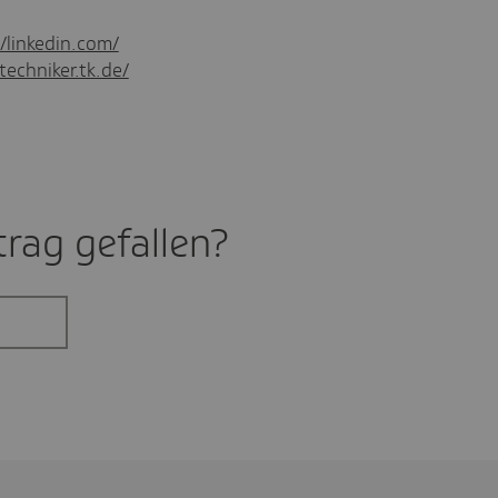
//linkedin.com/
techniker.tk.de/
rag gefal­len?