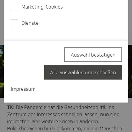
Pflegenotstand? Und wie steht es um die
Marketing-Cookies
Digitalisierung im Gesundheitswesen? Antworten
hierzu und auf weitere gesundheitspolitische
Fragen liefert Maike Schaefer, Spitzenkandidatin
Dienste
von Bündnis 90/Die Grünen in Bremen.
Auswahl bestätigen
Alle auswählen und schließen
Impressum
TK:
Die Pandemie hat die Gesundheitspolitik ins
Zentrum des Interesses schnellen lassen, nun sind
im letzten Jahr weitere Krisen in anderen
Politikbereichen hinzugekommen, die die Menschen