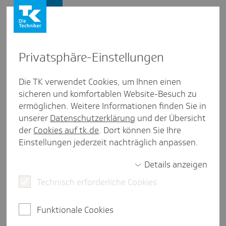
Presse und Politik
Privat­sphäre-Einstel­lungen
Presse und Politik
/
Gesundheitspolitik
Die TK verwendet Cookies, um Ihnen einen
sicheren und komfortablen Website-Besuch zu
Inter­view aus Bremen
ermöglichen. Weitere Informationen finden Sie in
"Der Schutz unserer Gesund­
unserer
Datenschutzerklärung
und der Übersicht
heit hängt eng mit Klima­schutz
der
Cookies auf tk.de
. Dort können Sie Ihre
Einstellungen jederzeit nachträglich anpassen.
zusam­men"
Details anzeigen
Technisch erforderliche Cookies
4 Minuten Lesezeit
Wie kann die stationäre Versorgung in Bremen auf
Funktionale Cookies
sichere Beine gestellt werden? Wie lösen wir den