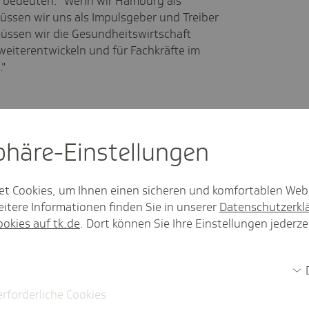
 bedeuten. "Wenn wir Hamburg als
ssen wir uns als Impulsgeber und Treiber
müssen wir die Gesundheitswirtschaft
eiterentwickeln und für Fachkräfte im
"
sphäre-Einstel­lungen
et Cookies, um Ihnen einen sicheren und komfortablen Web
itere Informationen finden Sie in unserer
Datenschutzerkl
ookies auf tk.de
. Dort können Sie Ihre Einstellungen jederze
erforderliche Cookies