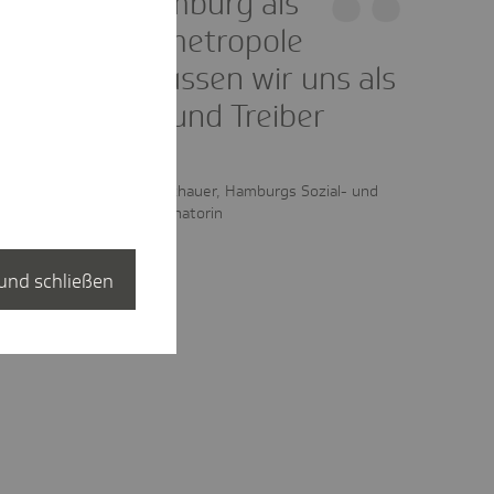
Wenn wir Hamburg als
Gesundheitsmetropole
begreifen, müssen wir uns als
Impulsgeber und Treiber
begreifen.
Melanie Schlotzhauer, Hamburgs Sozial- und
Gesundheitssenatorin
und schließen