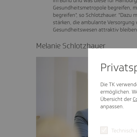
im Bund und was diese für Hamburg
Gesundheitsmetropole begreifen, mü
begreifen", so Schlotzhauer. "Dazu 
stärken, die ambulante Versorgung w
Gesundheitswesen attraktiv bleiben.
Melanie Schlotz­hauer
Privat­
Die TK verwend
ermöglichen. We
Übersicht der
C
anpassen.
Technisch 