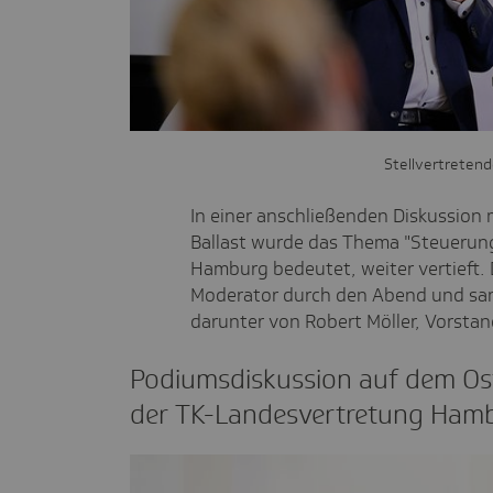
Stellvertreten
In einer anschließenden Diskussion
Ballast wurde das Thema "Steuerung
Hamburg bedeutet, weiter vertieft. Di
Moderator durch den Abend und sa
darunter von Robert Möller, Vorstan
Podi­ums­dis­kus­sion auf dem O
der TK-Landes­ver­tre­tung Ham