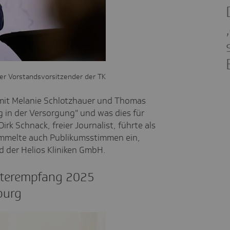
der Vorstandsvorsitzender der TK
 mit Melanie Schlotzhauer und Thomas
 in der Versorgung" und was dies für
rk Schnack, freier Journalist, führte als
mmelte auch Publikumsstimmen ein,
d der Helios Kliniken GmbH.
ster­emp­fang 2025
burg