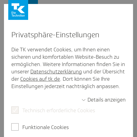
Presse und Politik
Privat­sphäre-Einstel­lungen
Presse und Politik
/
Solidarsystem GKV
Die TK verwendet Cookies, um Ihnen einen
sicheren und komfortablen Website-Besuch zu
Inter­view aus Bayern
ermöglichen. Weitere Informationen finden Sie in
Inter­view mit Doris Wittig-
unserer
Datenschutzerklärung
und der Übersicht
Moßner, Vorsit­zende Landes­
der
Cookies auf tk.de
. Dort können Sie Ihre
Einstellungen jederzeit nachträglich anpassen.
ver­band Epilepsie Bayern
Details anzeigen
Technisch erforderliche Cookies
6 Minuten Lesezeit
1,85 Millionen Euro Fördermittel stellt die
Funktionale Cookies
Techniker Krankenkasse (TK) in Bayern in diesem