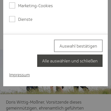
Jahr für die Arbeit der Selbsthilfe zur Verfügung.
Marketing-Cookies
Davon gehen 1,5 Millionen Euro in die
kassenartenübergreifende Pauschalförderung.
Von der kassenindividuellen Projektförderung der
Dienste
TK für landesweite Selbsthilfe-Organisationen
erhält der Landesverband Epilepsie Bayern e. V.
darüber hinaus knapp 1.600 Euro.
Auswahl bestätigen
Alle auswählen und schließen
Impressum
Doris Wittig-Moßner, Vorsitzende dieses
gemeinnützigen, ehrenamtlich geführten