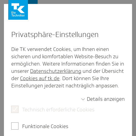
Presse und Politik
Privat­sphäre-Einstel­lungen
Presse und Politik
/
Solidarsystem GKV
Die TK verwendet Cookies, um Ihnen einen
sicheren und komfortablen Website-Besuch zu
Inter­view aus Saar­land
ermöglichen. Weitere Informationen finden Sie in
Die KISS als Dreh­scheibe zur
unserer
Datenschutzerklärung
und der Übersicht
Selbst­hilfe
der
Cookies auf tk.de
. Dort können Sie Ihre
Einstellungen jederzeit nachträglich anpassen.
Details anzeigen
2 Minuten Lesezeit
Technisch erforderliche Cookies
Die Kontakt- und Informationsstelle für Selbsthilfe
im Saarland, kurz KISS, fungiert als Wegweiser für
Funktionale Cookies
die über 700 Selbsthilfegruppen im Saarland.
Beate Ufer ist stellvertretende Leiterin der KISS