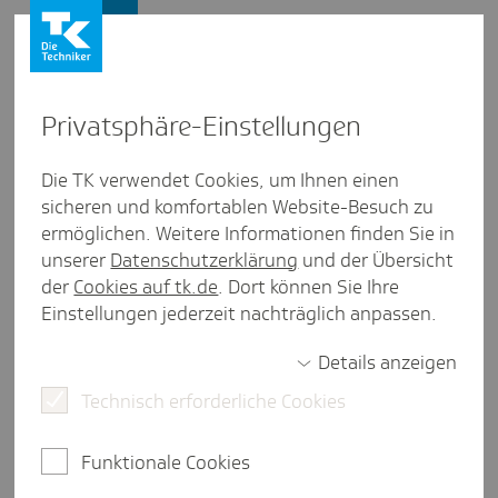
Presse und Politik
Privat­sphäre-Einstel­lungen
Presse und Politik
/
Ambulante Versorgung
Die TK verwendet Cookies, um Ihnen einen
sicheren und komfortablen Website-Besuch zu
Inter­view aus Meck­len­burg-Vorpom­mern
ermöglichen. Weitere Informationen finden Sie in
Fach­ärztin Anja Anton über die
unserer
Datenschutzerklärung
und der Übersicht
Gold­netz-Methode
der
Cookies auf tk.de
. Dort können Sie Ihre
Einstellungen jederzeit nachträglich anpassen.
Details anzeigen
3 Minuten Lesezeit
Technisch erforderliche Cookies
Die Fachärztin für Frauenheilkunde und
Geburtshilfe Anja Anton erläutert eine individuelle
Funktionale Cookies
Behandlung zur Entfernung der
Gebärmutterschleimhaut: die Goldnetzmethode.