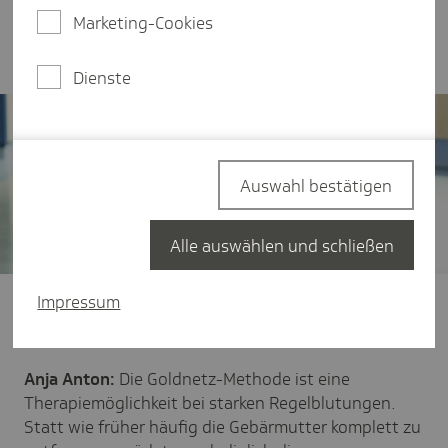
Dies ist eine alternative Therapieoption für einen
Marketing-Cookies
schonenden und komplikationsarmen Eingriff.
Dienste
Auswahl bestätigen
Alle auswählen und schließen
Impressum
TK:
Frau Anton, bitte erklären Sie, was verbirgt sich
hinter der Goldnetz-Methode?
Anja Anton:
Die Goldnetz-Methode ist eine
Therapiemöglichkeit bei starken Regelblutungen.
Statt wie früher häufig die Gebärmutter komplett zu