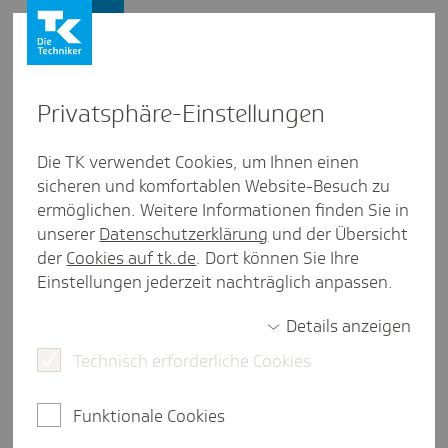
Presse und Politik
Privat­sphäre-Einstel­lungen
Presse und Politik
/
Ambulante Versorgung
Die TK verwendet Cookies, um Ihnen einen
sicheren und komfortablen Website-Besuch zu
Inter­view aus Hessen
ermöglichen. Weitere Informationen finden Sie in
"Der Bund ist im Wollen. Wir
unserer
Datenschutzerklärung
und der Übersicht
sind im Machen."
der
Cookies auf tk.de
. Dort können Sie Ihre
Einstellungen jederzeit nachträglich anpassen.
Details anzeigen
3 Minuten Lesezeit
Technisch erforderliche Cookies
Ein Interview mit Hessens Gesundheitsministerin
Diana Stolz über die anstehende Novellierung des
Funktionale Cookies
Hessischen Rettungsdienstgesetzes.