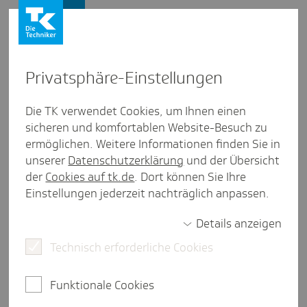
Presse und Politik
Privat­sphäre-Einstel­lungen
Presse und Politik
/
Krankenhausversorgung
Die TK verwendet Cookies, um Ihnen einen
sicheren und komfortablen Website-Besuch zu
Artikel aus Hessen
ermöglichen. Weitere Informationen finden Sie in
Band­schei­ben­ope­ra­tionen
unserer
Datenschutzerklärung
und der Übersicht
der
Cookies auf tk.de
. Dort können Sie Ihre
Einstellungen jederzeit nachträglich anpassen.
weniger als eine Minute Lesezeit
Details anzeigen
Im besten Fall lassen sich Operationen am Rücken
durch geeignete konservative Therapien
Technisch erforderliche Cookies
vermeiden. Aber nicht immer ist es möglich, eine
Operation zu umgehen. In Hessen bieten
Funktionale Cookies
ausgewählte neurochirurgische Praxen ein