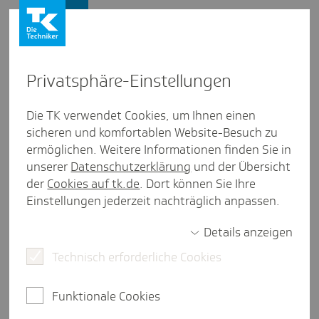
Presse und Politik
Privat­sphäre-Einstel­lungen
Presse und Politik
/
Krankenhausversorgung
Die TK verwendet Cookies, um Ihnen einen
sicheren und komfortablen Website-Besuch zu
Posi­tion aus Saar­land
ermöglichen. Weitere Informationen finden Sie in
Mehr Mut in der Kran­ken­haus­
unserer
Datenschutzerklärung
und der Übersicht
pla­nung im Saar­land nötig
der
Cookies auf tk.de
. Dort können Sie Ihre
Einstellungen jederzeit nachträglich anpassen.
Details anzeigen
eine Minute Lesezeit
Technisch erforderliche Cookies
Im Saarland steht passend zur Krankenhausreform
die Fortschreibung des Krankenhausplans für die
Funktionale Cookies
Jahre 2026 bis 2030 auf der Agenda. Aus Sicht der
TK ist das eine große Chance, um die