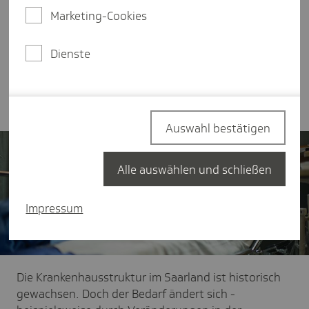
Kliniklandschaft im Saarland zukunftsfest und
Marketing-Cookies
bedarfsgerecht aufzustellen. Dazu ist aber mehr
Mut notwendig als bisher, denn ohne
Dienste
Spezialisierung und Konzentration wird es dabei
nicht gehen, ist sich LV-Leiter Stefan Groh in
seinem Standpunkt sicher.
Auswahl bestätigen
Alle auswählen und schließen
Impressum
Die Krankenhausstruktur im Saarland ist historisch
gewachsen.
Doch der Bedarf ändert sich -