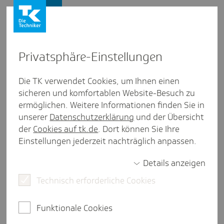
Presse und Politik
Privat­sphäre-Einstel­lungen
Presse und Politik
/
Patientensicherheit
Die TK verwendet Cookies, um Ihnen einen
sicheren und komfortablen Website-Besuch zu
Artikel aus Bayern
ermöglichen. Weitere Informationen finden Sie in
Thomas Zöller: Pati­en­ten­rechte,
unserer
Datenschutzerklärung
und der Übersicht
Quali­tät, Nach­wuchs und Sensi­
der
Cookies auf tk.de
. Dort können Sie Ihre
Einstellungen jederzeit nachträglich anpassen.
bi­li­sie­rung
Details anzeigen
Technisch erforderliche Cookies
2 Minuten Lesezeit
In seinem Gastbeitrag schreibt der Patienten- und
Funktionale Cookies
Pflegebeauftragte der Bayerischen