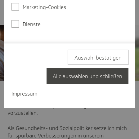
Staatsregierung, Thomas Zöller (MdL), über die
Marketing-Cookies
Inhalte und Ziele seiner Arbeit.
Dienste
Auswahl bestätigen
Alle auswählen und schließen
Das erste Jahr meiner Amtszeit als Beauftragter ist
Impressum
inzwischen vorbei - ein guter Zeitpunkt, um meine
beruflichen Schwerpunkte, Anliegen und Ziele
vorzustellen.
Als Gesundheits- und Sozialpolitiker setze ich mich
für spürbare Verbesserungen in unserem