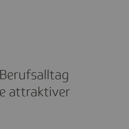
Berufs­alltag
e attrak­tiver