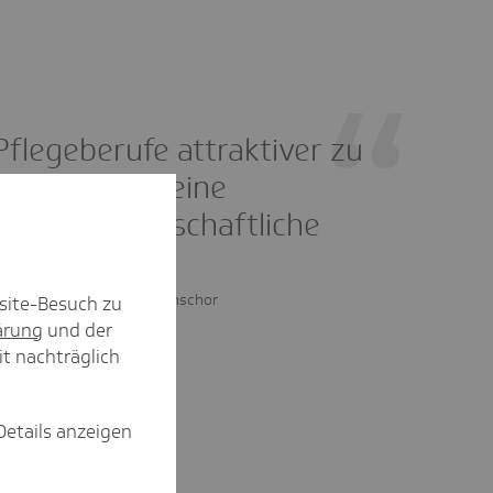
Pflegeberufe attraktiver zu
gestalten ist eine
gesamtgesellschaftliche
Aufgabe.
Dr. Gabriele Gonschor
site-Besuch zu
ärung
und der
it nachträglich
Details anzeigen