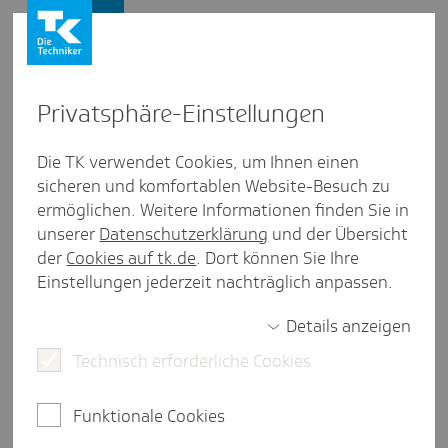
Presse und Politik
Privat­sphäre-Einstel­lungen
Presse und Politik
/
Pflegende Angehörige
Die TK verwendet Cookies, um Ihnen einen
sicheren und komfortablen Website-Besuch zu
Artikel aus Nieder­sachsen
ermöglichen. Weitere Informationen finden Sie in
Zahl der Pflege-Erst­an­träge
unserer
Datenschutzerklärung
und der Übersicht
gestiegen
der
Cookies auf tk.de
. Dort können Sie Ihre
Einstellungen jederzeit nachträglich anpassen.
Details anzeigen
eine Minute Lesezeit
Technisch erforderliche Cookies
Die TK setzt sich dafür ein, dass die pflegenden
Angehörigen nicht aus den Augen verloren
Funktionale Cookies
werden und stellt Hilfsangebote zur Verfügung.