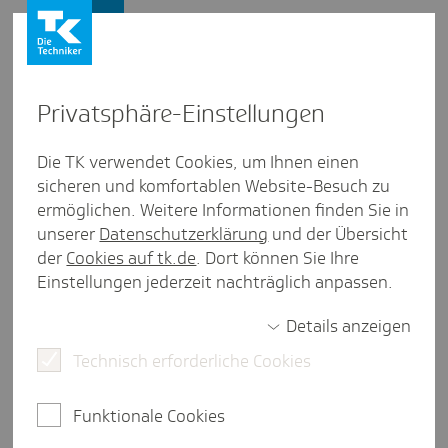
Presse und Politik
Privat­sphäre-Einstel­lungen
Presse und Politik
/
Gesunder Arbeitsplatz
Die TK verwendet Cookies, um Ihnen einen
sicheren und komfortablen Website-Besuch zu
Inter­view aus Bremen
ermöglichen. Weitere Informationen finden Sie in
Gesund­heits­för­de­rung im
unserer
Datenschutzerklärung
und der Übersicht
Unter­neh­men: Wo steht das
der
Cookies auf tk.de
. Dort können Sie Ihre
Einstellungen jederzeit nachträglich anpassen.
Bremer Leib­niz-Zentrum für
Marine Tropen­for­schung?
Details anzeigen
Technisch erforderliche Cookies
3 Minuten Lesezeit
Funktionale Cookies
Im Rahmen der bisher größten deutschen