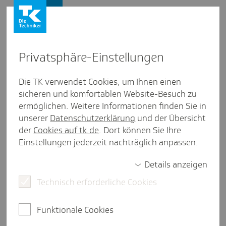
Presse und Politik
Privat­sphäre-Einstel­lungen
Presse und Politik
/
Gesund leben
Die TK verwendet Cookies, um Ihnen einen
sicheren und komfortablen Website-Besuch zu
Artikel aus Bremen
ermöglichen. Weitere Informationen finden Sie in
Mobbing­freie Schule -
unserer
Datenschutzerklärung
und der Übersicht
Gemeinsam Klasse sein!
der
Cookies auf tk.de
. Dort können Sie Ihre
Einstellungen jederzeit nachträglich anpassen.
Details anzeigen
eine Minute Lesezeit
Technisch erforderliche Cookies
Viele Kinder haben mehr Angst vor Mitschülern als
vor der nächsten Klassenarbeit. Fast täglich
Funktionale Cookies
werden Kinder schikaniert, ausgegrenzt oder
bedroht. Auch unter Cybermobbing, also dem