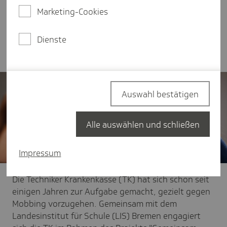
Mobbing im Internet oder über Social Media, leiden
Marketing-Cookies
immer mehr Kinder. Die Folgen können von
schlechten Noten und Schulabbrüchen bis hin zu
Dienste
Depressionen im Erwachsenenalter reichen.
Auswahl bestätigen
Alle auswählen und schließen
Impressum
Die Techniker Krankenkasse (TK) hat sich schon seit
einigen Jahren zur Aufgabe gemacht, gezielt gegen
Mobbing vorzugehen. Gemeinsam mit dem
Landesinstitut für Schule (LIS) Bremen engagiert