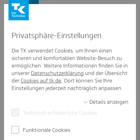
Presse und Politik
Privat­sphäre-Einstel­lungen
Presse und Politik
/
Medienkompetenz
Die TK verwendet Cookies, um Ihnen einen
sicheren und komfortablen Website-Besuch zu
Inter­view aus Bremen
ermöglichen. Weitere Informationen finden Sie in
Medi­en­kom­pe­tenz lebensnah
unserer
Datenschutzerklärung
und der Übersicht
vermit­telt
der
Cookies auf tk.de
. Dort können Sie Ihre
Einstellungen jederzeit nachträglich anpassen.
Details anzeigen
4 Minuten Lesezeit
Technisch erforderliche Cookies
Katy Gillner vom Medienzentrum Greifswald e.V.
erklärt im Interview, was die Online-Plattform TK-
Funktionale Cookies
MedienUniversum ausmacht und in welchem
Zusammenhang Medienkompetenz und