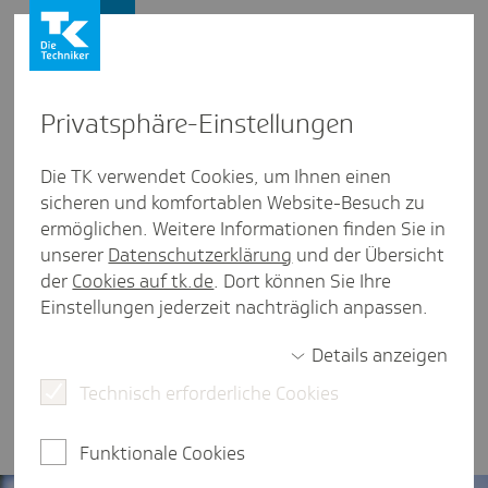
Presse und Politik
Privat­sphäre-Einstel­lungen
Presse und Politik
/
Gesund leben
Die TK verwendet Cookies, um Ihnen einen
sicheren und komfortablen Website-Besuch zu
Artikel aus Bremen
ermöglichen. Weitere Informationen finden Sie in
Projekt Schatz­suche
unserer
Datenschutzerklärung
und der Übersicht
der
Cookies auf tk.de
. Dort können Sie Ihre
Einstellungen jederzeit nachträglich anpassen.
eine Minute Lesezeit
Details anzeigen
Programm stärkt das seelische Wohlbefinden von
Kita-Kindern und die Rolle der Eltern als Experten
Technisch erforderliche Cookies
für ihre Kinder.
Funktionale Cookies