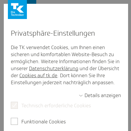
Presse und Politik
Privat­sphäre-Einstel­lungen
Presse und Politik
/
Gesundheitsstudien
Die TK verwendet Cookies, um Ihnen einen
sicheren und komfortablen Website-Besuch zu
Artikel
ermöglichen. Weitere Informationen finden Sie in
TK-Gesund­heits­re­port 2025 -
unserer
Datenschutzerklärung
und der Übersicht
Macht das Wetter krank? Der
der
Cookies auf tk.de
. Dort können Sie Ihre
Einstellungen jederzeit nachträglich anpassen.
Einfluss des Klima­wan­dels auf
die Arbeits­welt
Details anzeigen
Technisch erforderliche Cookies
eine Minute Lesezeit
Funktionale Cookies
Konzentrationsstörungen, Kreislaufprobleme und