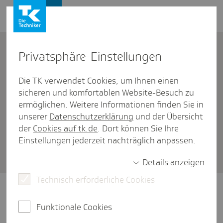
Firmenkunden
Kontakt
Privat­sphäre-Einstel­lungen
Die TK verwendet Cookies, um Ihnen einen
Firmenkunden
/
Beitragszuschüsse
sicheren und komfortablen Website-Besuch zu
Gibt es für frei­willig kran­ken­ver­
ermöglichen. Weitere Informationen finden Sie in
unserer
Datenschutzerklärung
und der Übersicht
si­cherte Beschäf­tigte einen
der
Cookies auf tk.de
. Dort können Sie Ihre
Zuschuss zur Pfle­ge­ver­si­che­
Einstellungen jederzeit nachträglich anpassen.
rung?
Details anzeigen
Technisch erforderliche Cookies
Nein. Für die Pflegeversicherung für freiwillig
krankenversicherte Beschäftigte fällt im Jahr
Funktionale Cookies
2026 der übliche Arbeitgeberanteil von 1,8