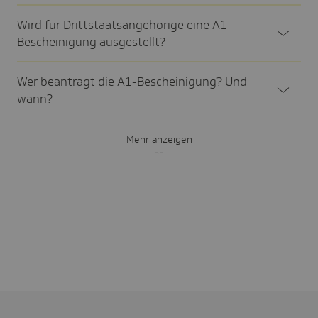
Wird für Dritt­staats­an­ge­hö­rige eine A1-
Beschei­ni­gung ausge­stellt?
Wer bean­tragt die A1-Beschei­ni­gung? Und
wann?
Mehr anzeigen