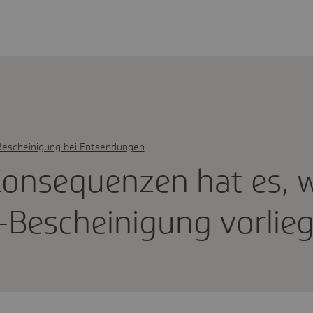
escheinigung bei Entsendungen
onse­quenzen hat es, 
-Beschei­ni­gung vorlie