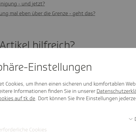
nigung - und jetzt?
ng mal eben über die Grenze - geht das?
rtikel hilf­reich?
sphäre-Einstel­lungen
Nein
et Cookies, um Ihnen einen sicheren und komfortablen Web
itere Informationen finden Sie in unserer
Datenschutzerkl
ookies auf tk.de
. Dort können Sie Ihre Einstellungen jederze
 A1-Beschei­ni­gung?
erforderliche Cookies