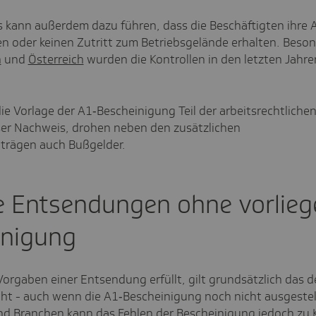
 kann außerdem dazu führen, dass die Beschäftigten ihre A
en oder keinen Zutritt zum Betriebsgelände erhalten. Beson
h
und
Österreich
wurden die Kontrollen in den letzten Jahre
die Vorlage der A1‑Bescheinigung Teil der arbeitsrechtliche
eser Nachweis, drohen neben den zusätzlichen
iträgen auch Bußgelder.
ge Entsendungen ohne vorlie
inigung
 Vorgaben einer Entsendung erfüllt, gilt grundsätzlich das 
ht - auch wenn die A1‑Bescheinigung noch nicht ausgestel
d Branchen kann das Fehlen der Bescheinigung jedoch zu 