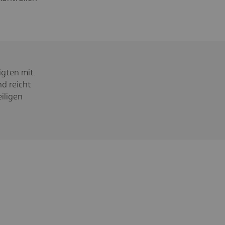
igten mit.
nd reicht
eiligen