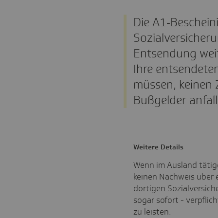
Die A1‑Beschein
Sozialversicher
Entsendung weite
Ihre entsendeten
müssen, keinen 
Bußgelder anfall
Weitere Details
Wenn im Ausland tätige
keinen Nachweis über e
dortigen Sozialversiche
sogar sofort - verpfli
zu leisten.