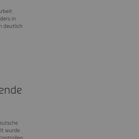
rbeit
ders in
n deutlich
n
gende
deutsche
lt wurde.
Kontrollen