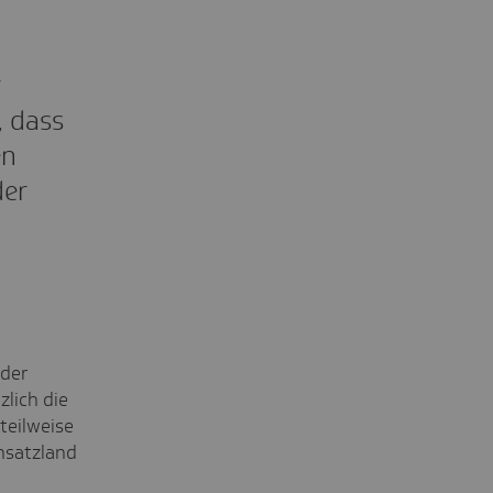
r
, dass
en
der
oder
lich die
teilweise
insatzland