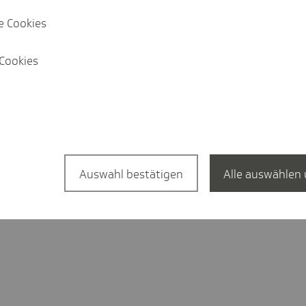
­ni­gung?
e Cookies
n brau­chen Beschäf­tigte eine A1-Beschei­ni­gung?
Cookies
chen Ihre Mitar­bei­tenden eine A1-Beschei­ni­gung?
­ge­hö­rige eine A1-Beschei­ni­gung ausge­stellt?
Beschei­ni­gung? Und wann?
Auswahl bestätigen
Alle auswählen 
Mehr anzeigen