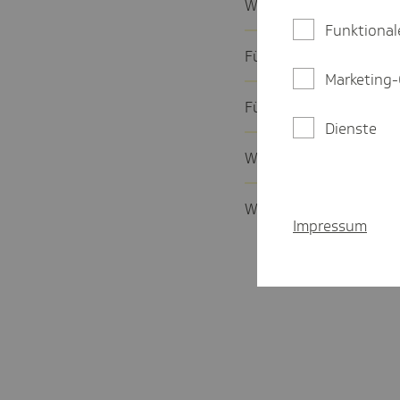
Was ist eine A1-Beschei
Funktional
Für welche Dienst­reise
Marketing-
Für welche Länder brau­
Dienste
Wird für Dritt­staats­an
Wer bean­tragt die A1-
Impressum