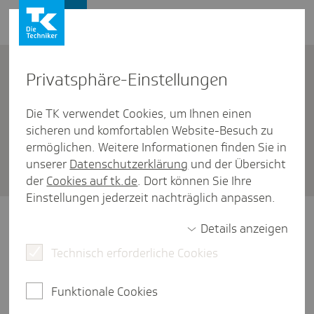
Firmenkunden
Kontakt
Privat­sphäre-Einstel­lungen
Die TK verwendet Cookies, um Ihnen einen
Firmenkunden
/
A1-Bescheinigung bei Entsendungen
sicheren und komfortablen Website-Besuch zu
Wer bean­tragt die A1-Beschei­
ermöglichen. Weitere Informationen finden Sie in
unserer
Datenschutzerklärung
und der Übersicht
ni­gung? Und wann?
der
Cookies auf tk.de
. Dort können Sie Ihre
Einstellungen jederzeit nachträglich anpassen.
Arbeitgeber oder Dienstbehörden
Details anzeigen
beantragen die A1-Bescheinigung für ihre
Technisch erforderliche Cookies
Mitarbeitenden. Wichtig ist dabei, dass diese
Bescheinigung rechtzeitig vor Beginn
der
Tätigkeit bzw. Dienstreise beantragt wird.
Funktionale Cookies