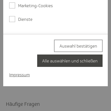
Marketing-Cookies
Weitere Details
Dienste
Gut zu wissen:
Die Bescheinigung wird innerhalb
von
3 Arbeitstagen
ausgestellt.
Sie möchten wissen, wie Sie den A1-Antrag im SV-
Meldeportal stellen? Bei uns finden Sie dazu eine
Auswahl bestätigen
Schritt-für-Schritt-Anleitung
.
Alle auswählen und schließen
War dieser Artikel hilf­reich?
Impressum
Ja
Nein
Häufige Fragen