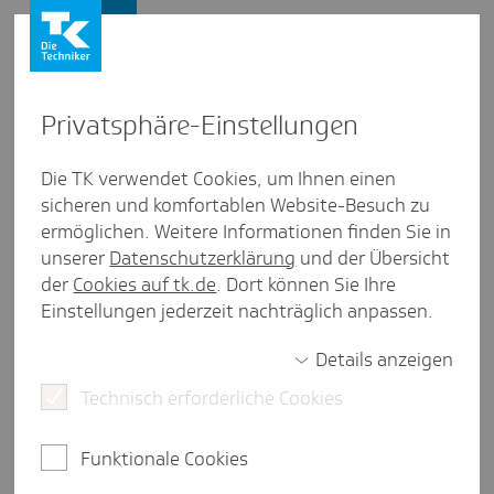
Firmenkunden
Privat­sphäre-Einstel­lungen
Firmenkunden
/
Länderübersicht
Die TK verwendet Cookies, um Ihnen einen
sicheren und komfortablen Website-Besuch zu
Kenia
ermöglichen. Weitere Informationen finden Sie in
unserer
Datenschutzerklärung
und der Übersicht
der
Cookies auf tk.de
. Dort können Sie Ihre
Einstellungen jederzeit nachträglich anpassen.
weniger als eine Minute Lesezeit
Details anzeigen
Deutschland und Kenia pflegen seit der
Technisch erforderliche Cookies
Unabhängigkeit Kenias 1963 enge,
partnerschaftliche Beziehungen. Über 120
deutsche Unternehmen sind vor Ort, und 2024
Funktionale Cookies
wurde eine umfassende Migrations‑ und