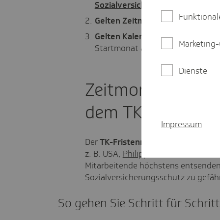
Sozialversicherungsabkommen
.
Funktional
Gelten Zeitmonate?
Nutzen Sie
Gelten Kalendermonate?
Zählen 
Marketing-
Startmonat aus.
Dienste
Zeitmonate richt
dem TK-Fristenre
Impressum
Der
TK-Fristenrechner
hilft Ihnen 
z. B. USA,
Philippinen
,
Albanien
). Da
Mitarbeitende höchstens entsende
Sozialversicherungsschutz zu gefäh
So gehen Sie Schritt für Schritt