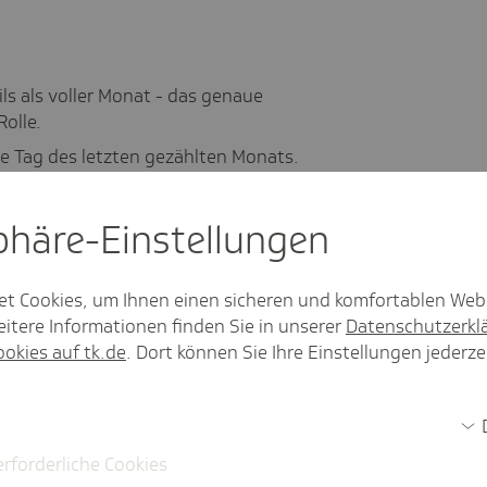
s als voller Monat - das genaue
Rolle.
te Tag des letzten gezählten Monats.
lette Juni zählt, ebenso die Folgemonate.
sphäre-Einstel­lungen
gilt?
et Cookies, um Ihnen einen sicheren und komfortablen Web
itere Informationen finden Sie in unserer
Datenschutzerkl
ookies auf tk.de
. Dort können Sie Ihre Einstellungen jederze
chritte wichtig. Mit dieser einfachen
ang an:
monat oder Kalendermonat? Nutzen Sie
erforderliche Cookies
verschiedenen