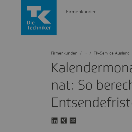
Firmenkunden
Firmenkunden
/
TK-Service Ausland
Kalen­der­mon
nat: So berec
Entsen­de­frist