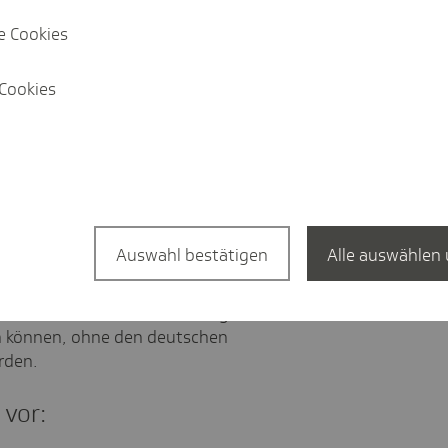
e Cookies
 den
TK-Fristenrechner
.
Sie die Monate im Kalender vom
Cookies
ig berechnen mit
chner
Auswahl bestätigen
Alle auswählen 
bei Ländern mit Zeitmonats-Regelung (wie
mit sehen Sie schnell, wie lange Sie
n können, ohne den deutschen
rden.
 vor: