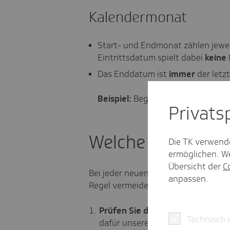
Kalendermonat
Start- und Endmonat zählen jeweil
Eintrittsdatum spielt dabei
keine
Das Enddatum ist
immer
der letz
Beispiel:
Beginn im Juni; der komp
Privat­
Welche Zählweise 
Die TK verwend
ermöglichen. We
Übersicht der
C
Bei jeder neuen Entsendung sind 3 S
anpassen.
Regel vermeiden Sie Fehler von Anf
Prüfen Sie das Abkommen:
Zeit
Technisch 
dafür unsere Übersicht über die 