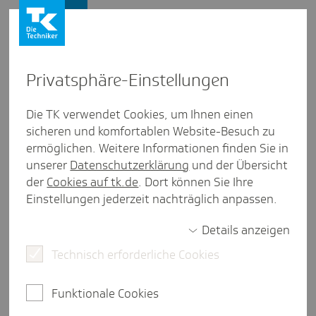
Firmenkunden
Privat­sphäre-Einstel­lungen
Firmenkunden
/
TK-Service Ausland
Die TK verwendet Cookies, um Ihnen einen
sicheren und komfortablen Website-Besuch zu
Ausstrah­lung: Wann deut­sches
ermöglichen. Weitere Informationen finden Sie in
Sozi­al­ver­si­che­rungs­recht gilt
unserer
Datenschutzerklärung
und der Übersicht
der
Cookies auf tk.de
. Dort können Sie Ihre
und wann Doppel­bei­träge
Einstellungen jederzeit nachträglich anpassen.
drohen
Details anzeigen
Technisch erforderliche Cookies
eine Minute Lesezeit
Funktionale Cookies
Bei einer Entsendung ins Ausland entscheidet die