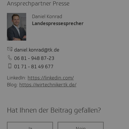
Ansprechpartner Presse
Daniel Konrad
Landespressesprecher
daniel.konrad@tk.de
06 81 - 948 87-23
01 71 - 81 49 677
LinkedIn:
https://linkedin.com/
Blog:
https://wirtechniker.tk.de/
Hat Ihnen der Beitrag gefal­len?
Ja
Nein