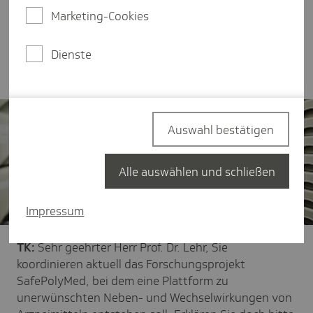
ausmachen. Was es mit diesem Projekt auf sich hat
Marketing-Cookies
und welches Potenzial er generell in
Gesundheitsdaten sieht, erklärt der Professor der
Dienste
Universität des Saarlandes im Interview.
Auswahl bestätigen
Alle auswählen und schließen
Impressum
TK:
Sehr geehrter Herr Prof. Dr. Lehr, Sie
koordinieren aktuell das Forschungsprojekt
SafePolyMed, bei dem eine Plattform zu
unerwünschten Neben- und Wechselwirkungen von