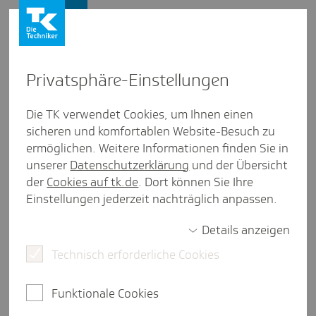
Presse und Politik
Privat­sphäre-Einstel­lungen
Presse und Politik
/
Digitaler Fortschritt
Die TK verwendet Cookies, um Ihnen einen
sicheren und komfortablen Website-Besuch zu
Inter­view aus Saar­land
ermöglichen. Weitere Informationen finden Sie in
Mit Saar­län­di­scher Forschung
unserer
Datenschutzerklärung
und der Übersicht
zu mehr Pati­en­ten­si­cher­heit
der
Cookies auf tk.de
. Dort können Sie Ihre
Einstellungen jederzeit nachträglich anpassen.
Details anzeigen
3 Minuten Lesezeit
Technisch erforderliche Cookies
Arzneimittel, Gene und Künstliche Intelligenz - wie
passen diese drei Dinge zusammen? Für Prof. Dr.
Funktionale Cookies
Thorsten Lehr werden sie in der nächsten Zeit
einen großen Teil seiner Arbeit an SafePolyMed