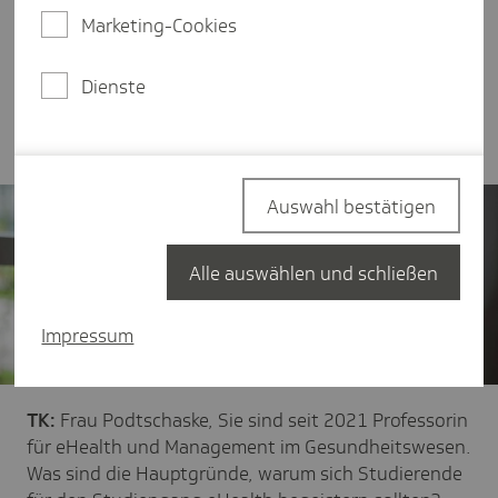
und Management im Gesundheitswesen an der
Marketing-Cookies
Hochschule Flensburg. Im Interview berichtet sie
über die Aufgaben und Herausforderungen an der
Dienste
Schnittstelle von Gesundheitswesen und
Digitalisierung.
Auswahl bestätigen
Alle auswählen und schließen
Impressum
TK:
Frau Podtschaske, Sie sind seit 2021 Professorin
für eHealth und Management im Gesundheitswesen.
Was sind die Hauptgründe, warum sich Studierende