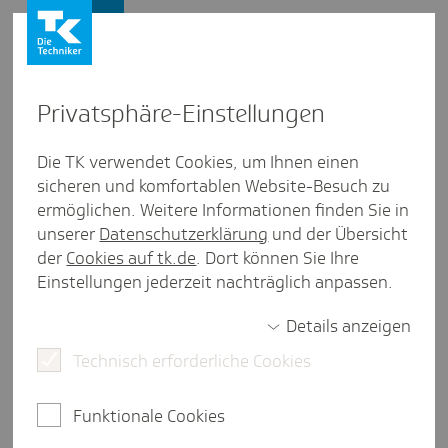
Presse und Politik
Privat­sphäre-Einstel­lungen
Presse und Politik
/
Digitaler Fortschritt
Die TK verwendet Cookies, um Ihnen einen
sicheren und komfortablen Website-Besuch zu
Inter­view aus Schles­wig-Holstein
ermöglichen. Weitere Informationen finden Sie in
eHealth: Gesund­heits­wesen
unserer
Datenschutzerklärung
und der Übersicht
digital gedacht
der
Cookies auf tk.de
. Dort können Sie Ihre
Einstellungen jederzeit nachträglich anpassen.
Details anzeigen
3 Minuten Lesezeit
Technisch erforderliche Cookies
Junge Menschen für das Gesundheitswesen
begeistern und digitale Transformation
Funktionale Cookies
vorantreiben - das macht Prof. Dr. rer. oec.
Beatrice Podtschaske als Professorin für eHealth