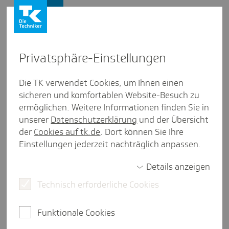
Presse und Politik
Privat­sphäre-Einstel­lungen
Presse und Politik
/
Digitaler Fortschritt
Die TK verwendet Cookies, um Ihnen einen
sicheren und komfortablen Website-Besuch zu
Artikel aus Hessen
ermöglichen. Weitere Informationen finden Sie in
Medi­en­kom­pe­tenz für mehr
unserer
Datenschutzerklärung
und der Übersicht
digi­tale Selbst­be­stim­mung
der
Cookies auf tk.de
. Dort können Sie Ihre
Einstellungen jederzeit nachträglich anpassen.
Details anzeigen
4 Minuten Lesezeit
Technisch erforderliche Cookies
Das Internet eröffnet heute vielfältige
Möglichkeiten für Beruf, Freizeit und
Funktionale Cookies
Kommunikation. Eine kompetente, kritische
Mediennutzung hilft jungen Menschen, diese