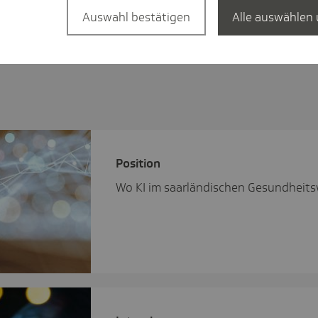
Auswahl bestätigen
Alle auswählen 
Posi­tion
Wo KI im saarländischen Gesundheits