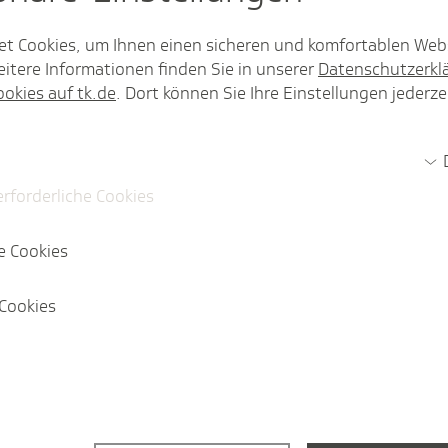
9 677
et Cookies, um Ihnen einen sicheren und komfortablen Web
itere Informationen finden Sie in unserer
Datenschutzerkl
//linkedin.com/
ookies auf tk.de
. Dort können Sie Ihre Einstellungen jederze
techniker.tk.de/
erforderliche Cookies
rag gefal­len?
e Cookies
Cookies