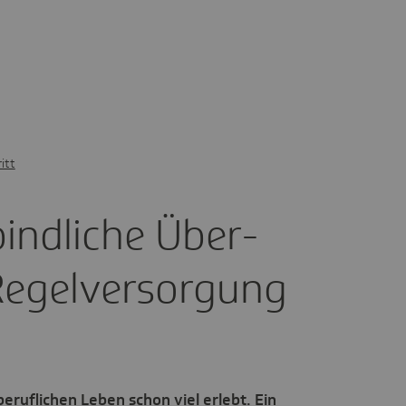
itt
ind­liche Über­
egel­ver­sor­gung
eruflichen Leben schon viel erlebt. Ein