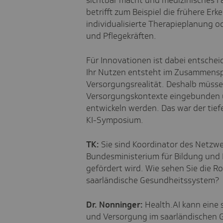
sichtbar macht und medizinisches Fa
betrifft zum Beispiel die frühere E
individualisierte Therapieplanung o
und Pflegekräften.
Für Innovationen ist dabei entscheide
Ihr Nutzen entsteht im
Zusammenspi
Versorgungsrealität
. Deshalb müsse
Versorgungskontexte eingebunden 
entwickeln werden. Das war der tie
KI-Symposium.
TK:
Sie sind Koordinator des Netzwe
Bundesministerium für Bildung und 
gefördert wird. Wie sehen Sie die Ro
saarländische Gesundheitssystem?
Dr. Nonninger:
Health.AI kann eine 
und Versorgung im saarländischen G