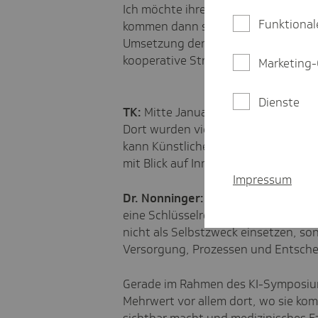
Ich möchte ihre Frage aber auch in
Funktional
kommen dann schneller und besser i
Umsetzung denken, Daten als geme
kooperative Strukturen systematisc
Marketing-
Dienste
TK:
Mitte Januar fand das KI-Symposi
Dort wurden viele Entwicklungen prä
kann Künstliche Intelligenz denn 
mit Blick auf Innovationen?
Impressum
Dr. Nonninger:
Künstliche Intellige
eine
Schlüsselrolle als Enabler von 
nicht als Selbstzweck einsetzen, so
Versorgung, Prozessen und Entsch
Gerade im Rahmen des KI-Symposiums
Mehrwert vor allem dort, wo sie
kom