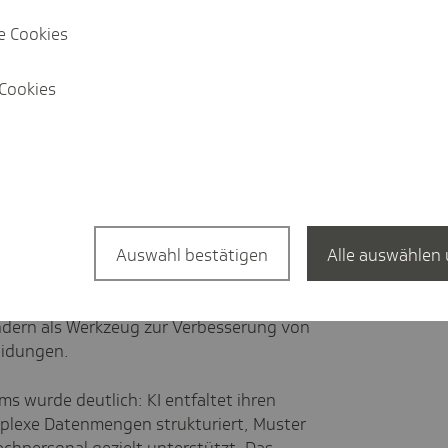
 einem Satz beantworten. Innovationen
e Cookies
n den Markt, wenn wir früher an die
insame Ressource begreifen und
h fördern.
Cookies
um an der Uniklinik des Saarlandes statt.
sentiert und diskutiert. Welche Rolle
im Gesundheitswesen übernehmen - gerade
Auswahl bestätigen
Alle auswählen 
nz hat das Potential im Gesundheitswesen
Innovation
zu übernehmen, wenn wir sie
ndern als
Werkzeug zur Verbesserung von
eidungen
.
 wurde deutlich: KI entfaltet ihren
plexe Datenmengen strukturiert
, Muster