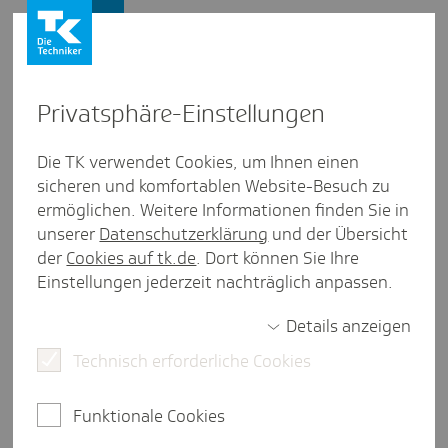
Presse und Politik
Privat­sphäre-Einstel­lungen
Presse und Politik
/
Gesundheitspolitik
Die TK verwendet Cookies, um Ihnen einen
sicheren und komfortablen Website-Besuch zu
Artikel aus Saar­land
ermöglichen. Weitere Informationen finden Sie in
Die Bedeu­tung des Gesund­
unserer
Datenschutzerklärung
und der Übersicht
heits­we­sens für die Demo­kratie
der
Cookies auf tk.de
. Dort können Sie Ihre
Einstellungen jederzeit nachträglich anpassen.
Details anzeigen
2 Minuten Lesezeit
Technisch erforderliche Cookies
Das deutsche Gesundheitswesen kann insgesamt
als Erfolgsgeschichte gesehen werden. Doch die
Funktionale Cookies
Unzufriedenheit wächst. Gründe gibt es viele. Es
braucht jetzt Mut und Reformen. Schließlich hat