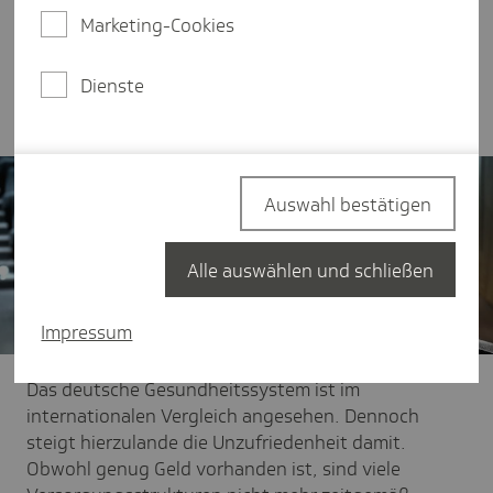
ein funktionierendes Gesundheitswesen auch
Marketing-Cookies
positiven Einfluss auf die Demokratie und den
Zusammenhalt. Wieso das so ist und was jetzt
Dienste
nötig ist, haben wir aufgeschrieben.
Auswahl bestätigen
Alle auswählen und schließen
Impressum
Das deutsche Gesundheitssystem ist im
internationalen Vergleich angesehen. Dennoch
steigt hierzulande die Unzufriedenheit damit.
Obwohl genug Geld vorhanden ist, sind viele