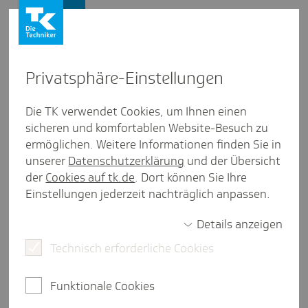
Presse und Politik
Privat­sphäre-Einstel­lungen
Presse und Politik
/
Künstliche Intelligenz
Die TK verwendet Cookies, um Ihnen einen
sicheren und komfortablen Website-Besuch zu
Artikel
ermöglichen. Weitere Informationen finden Sie in
Antwort auf Knopf­druck? Revo­
unserer
Datenschutzerklärung
und der Übersicht
lu­tion, Trans­for­ma­tion, Chancen
der
Cookies auf tk.de
. Dort können Sie Ihre
Einstellungen jederzeit nachträglich anpassen.
durch KI
Details anzeigen
Technisch erforderliche Cookies
weniger als eine Minute Lesezeit
Beim 16. ZEIT Wirtschaftsforum sprachen der TK-
Funktionale Cookies
Vorstandsvorsitzende Dr. Jens Baas und Jonas