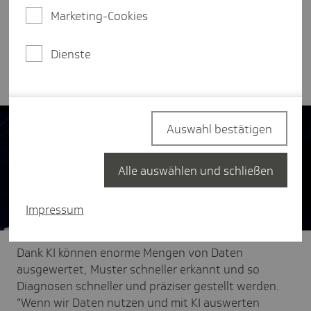
Andrulis, CEO von Aleph Alpha, eine der größten
Marketing-Cookies
europäischen KI-Hoffnungen im Wettbewerb mit
Technologiekonzernen aus den USA und China, zu
den Chancen und Herausforderungen von
Dienste
Künstlicher Intelligenz.
Auswahl bestätigen
Alle auswählen und schließen
Impressum
Dank KI können enorme Mengen von Daten
ausgewertet, Muster schneller erkannt und so
Diagnosen schneller und präziser gestellt werden.
"Wenn wir Daten nutzen und mit KI auswerten