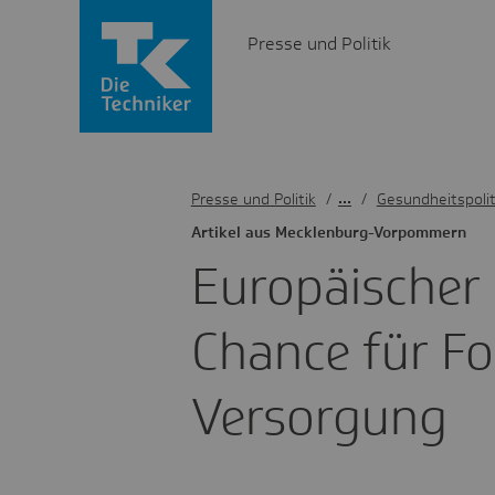
Presse und Politik
Presse und Politik
/
Gesundheitspolit
Artikel aus Meck­len­burg-Vorpom­mern
Euro­päi­scher
Chance für F
Versor­gung