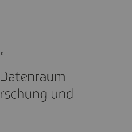
ik
 Daten­raum -
orschung und