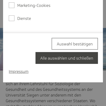
Gesundheitssystemen. Im Interview erläutert er,
Marketing-Cookies
was in anderen Staaten besser läuft und welche
Anpassungen hierzulande dringend nötig sind.
Dienste
Auswahl bestätigen
Alle auswählen und schließen
Impressum
TK:
Sehr geehrter Herr Prof. Dr. Wendt, Sie befassen
sich an ihrem Lehrstuhl für Soziologie der
Gesundheit und des Gesundheitssystems an der
Universität Siegen unter anderem mit den
Gesundheitssystemen verschiedener Staaten. Wo