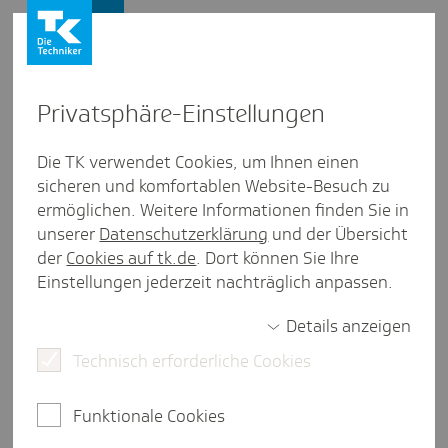
Presse und Politik
Privat­sphäre-Einstel­lungen
Presse und Politik
/
Gesundheitspolitik
Die TK verwendet Cookies, um Ihnen einen
sicheren und komfortablen Website-Besuch zu
Inter­view aus Saar­land
ermöglichen. Weitere Informationen finden Sie in
Wo sich ein Blick zu den Nach­
unserer
Datenschutzerklärung
und der Übersicht
barn lohnt
der
Cookies auf tk.de
. Dort können Sie Ihre
Einstellungen jederzeit nachträglich anpassen.
Details anzeigen
6 Minuten Lesezeit
Technisch erforderliche Cookies
Andere Länder, andere Gesundheitssysteme. Doch
was kann Deutschland von diesen lernen? Prof. Dr.
Funktionale Cookies
Claus Wendt von der Universität Siegen ist
Experte für den internationalen Vergleich von