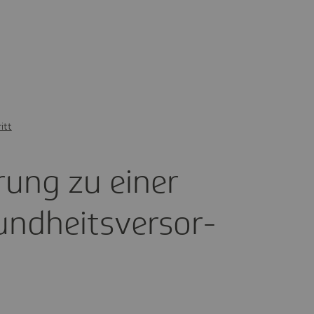
itt
ie­rung zu einer
d­heits­ver­sor­