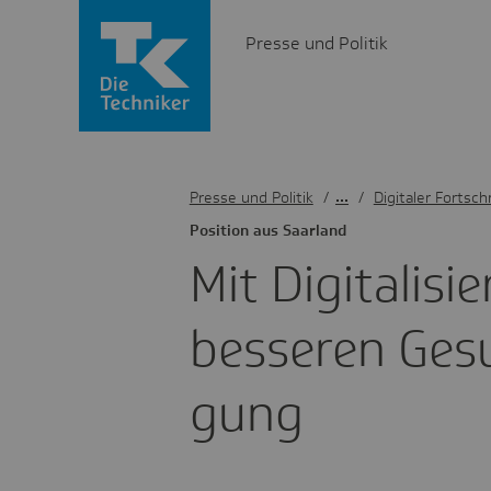
Presse und Politik
Presse und Politik
/
Digitaler Fortschr
Posi­tion aus Saar­land
Mit Digi­ta­li­s
besseren Gesun
gung