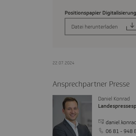
Posi­ti­ons­pa­pier Digi­ta­li­sie­ru
Datei herunterladen
22.07.2024
Ansprechpartner Presse
Daniel Konrad
Landespresses
daniel.konra
06 81 - 948 