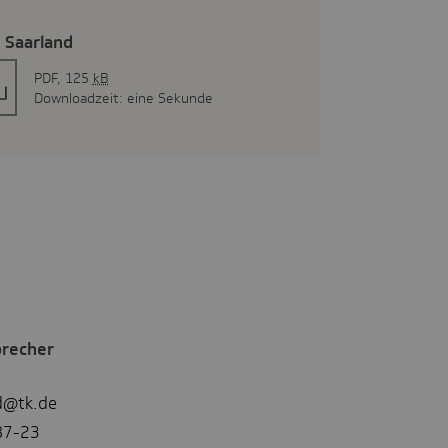
ng Saar­land
PDF, 125
kB
Downloadzeit: eine Sekunde
precher
d@tk.de
87-23