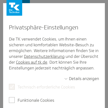
Presse und Politik
Privat­sphäre-Einstel­lungen
Presse und Politik
/
Gesundheitspolitik
Die TK verwendet Cookies, um Ihnen einen
sicheren und komfortablen Website-Besuch zu
Inter­view aus Saar­land
ermöglichen. Weitere Informationen finden Sie in
#TKtrifft Julian Lange
unserer
Datenschutzerklärung
und der Übersicht
der
Cookies auf tk.de
. Dort können Sie Ihre
Einstellungen jederzeit nachträglich anpassen.
weniger als eine Minute Lesezeit
Details anzeigen
Seit April 2022 ist Julian Lange Sprecher der
saarländischen Landesregierung. Grund genug, ihn
Technisch erforderliche Cookies
zu einem Interview und einer Partie Darts
einzuladen. Bei dem spannenden Gespräch haben
Funktionale Cookies
wir einige Gemeinsamkeiten festgestellt. Unter