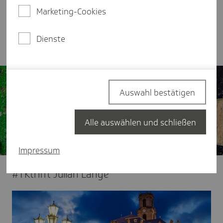
anderem waren er und LV-Leiter Stefan Groh
Marketing-Cookies
beide der Meinung, dass die Digitalisierung und
der aktuelle Strukturwandel eine große Chance für
Dienste
das Saarland bieten.
Auswahl bestätigen
Alle auswählen und schließen
Impressum
#TKtrifft Julian Lange