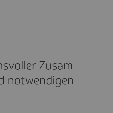
ns­voller Zusam­
nd notwen­digen