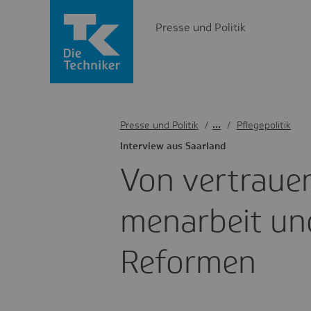
Presse und Politik
Presse und Politik
/
Pflegepolitik
Inter­view aus Saar­land
Von vertrau­e
men­ar­beit u
Reformen