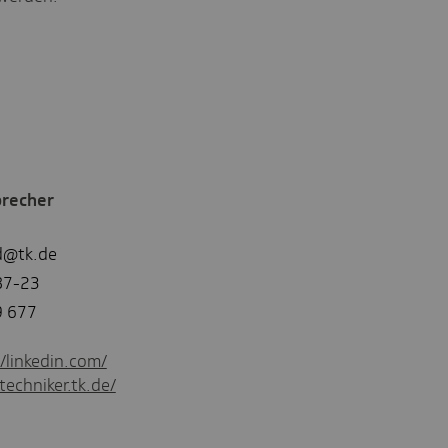
precher
d@tk.de
87-23
9 677
//linkedin.com/
techniker.tk.de/