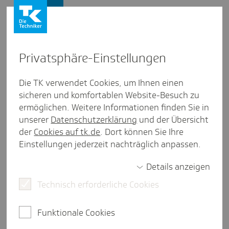
Presse und Politik
Privat­sphäre-Einstel­lungen
Presse und Politik
/
Ambulante Versorgung
Die TK verwendet Cookies, um Ihnen einen
sicheren und komfortablen Website-Besuch zu
Inter­view aus Bayern
ermöglichen. Weitere Informationen finden Sie in
Carolin Pfann: Von der Haus­
unserer
Datenschutzerklärung
und der Übersicht
arzt-Famu­latur zur Land­ärztin
der
Cookies auf tk.de
. Dort können Sie Ihre
Einstellungen jederzeit nachträglich anpassen.
Details anzeigen
3 Minuten Lesezeit
Technisch erforderliche Cookies
Seit zehn Jahren engagiert sich die Stiftung
Bayerischer Hausärzteverband für den
Funktionale Cookies
hausärztlichen Nachwuchs. Ein Schwerpunkt sind
Stipendienprogramme, damit Studierende