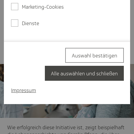
praktische Erfahrungen in einer Hausarztpraxis
Marketing-Cookies
sammeln können. So hat der Bayerische
Hausärzteverband 2015 gemeinsam mit der
Dienste
Techniker Krankenkasse in Bayern ein
Förderprogramm gestartet, um
Medizinstudierenden eine Famulatur in einer
Landarztpraxis zu ermöglichen.
Auswahl bestätigen
Alle auswählen und schließen
Impressum
Wie erfolgreich diese Initiative ist, zeigt beispielhaft