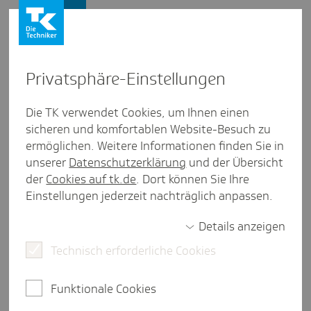
Presse und Politik
Privat­sphäre-Einstel­lungen
Presse und Politik
/
Medizinische Versorgung
Die TK verwendet Cookies, um Ihnen einen
sicheren und komfortablen Website-Besuch zu
Pres­se­mit­tei­lung
ermöglichen. Weitere Informationen finden Sie in
TK-Chef Baas zur Notfall­re­form:
unserer
Datenschutzerklärung
und der Übersicht
“End­lich deut­liche Verbes­se­
der
Cookies auf tk.de
. Dort können Sie Ihre
Einstellungen jederzeit nachträglich anpassen.
rungen in Sicht”
Details anzeigen
Technisch erforderliche Cookies
Hamburg, 7. November 2025.
Zum bekannt
gewordenen Referentenentwurf für die
Funktionale Cookies
Notfallreform sagt Dr. Jens Baas,
Vorstandsvorsitzender der Techniker Krankenkasse