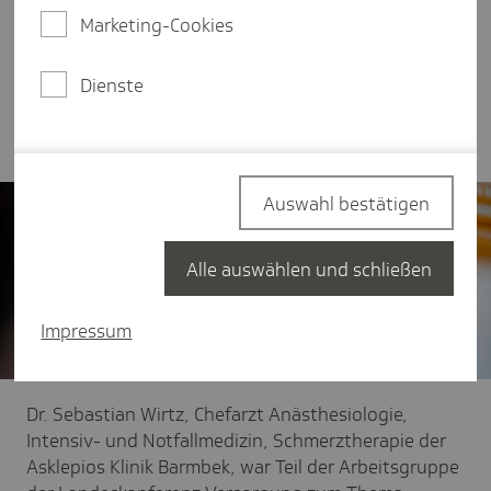
Sektorenübergreifende Landeskonferenz zur
Marketing-Cookies
gesundheitlichen und pflegerischen Versorgung
(kurz: Landeskonferenz Versorgung) hat daher
Dienste
beschlossen, bestehende Maßnahmen hinsichtlich
Sepsis für Hamburg zu prüfen.
Auswahl bestätigen
Alle auswählen und schließen
Impressum
Dr. Sebastian Wirtz, Chefarzt Anästhesiologie,
Intensiv- und Notfallmedizin, Schmerztherapie der
Asklepios Klinik Barmbek, war Teil der Arbeitsgruppe