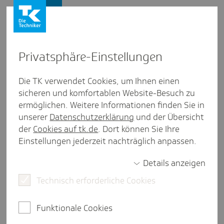
Presse und Politik
Privat­sphäre-Einstel­lungen
Presse und Politik
/
Medizinische Versorgung
Die TK verwendet Cookies, um Ihnen einen
sicheren und komfortablen Website-Besuch zu
Inter­view aus Hamburg
ermöglichen. Weitere Informationen finden Sie in
Zur Sache: Sepsis erkennen und
unserer
Datenschutzerklärung
und der Übersicht
behan­deln
der
Cookies auf tk.de
. Dort können Sie Ihre
Einstellungen jederzeit nachträglich anpassen.
Details anzeigen
2 Minuten Lesezeit
Technisch erforderliche Cookies
Jährlich sterben in Deutschland mindestens
85.000 Menschen an einer Sepsis. Eine Sepsis ist
Funktionale Cookies
die schwerste Verlaufsform einer Infektion und
endet unbehandelt tödlich. Die