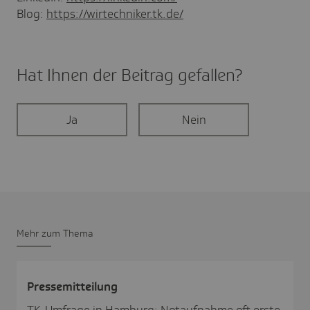
Blog:
https://wirtechniker.tk.de/
Hat Ihnen der Beitrag gefal­len?
Ja
Nein
Mehr zum Thema
Pres­se­mit­tei­lung
TK-Umfrage in Hamburg: Notaufnahme oft erste