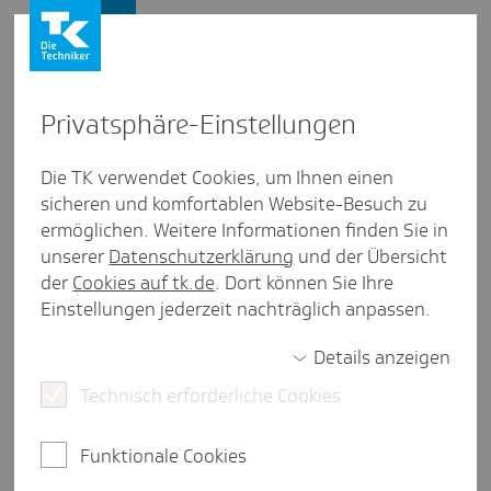
Presse und Politik
Privat­sphäre-Einstel­lungen
Presse und Politik
/
Digitalisierung in der Pflege
Die TK verwendet Cookies, um Ihnen einen
sicheren und komfortablen Website-Besuch zu
Inter­view aus Hamburg
ermöglichen. Weitere Informationen finden Sie in
Zur Sache: Koor­di­nierte Notfall­
unserer
Datenschutzerklärung
und der Übersicht
ver­sor­gung im Hamburger
der
Cookies auf tk.de
. Dort können Sie Ihre
Einstellungen jederzeit nachträglich anpassen.
Süden
Details anzeigen
Technisch erforderliche Cookies
3 Minuten Lesezeit
Seit April 2025 berät die Notaufnahme des
Funktionale Cookies
Asklepios Klinikums Hamburg-Harburg