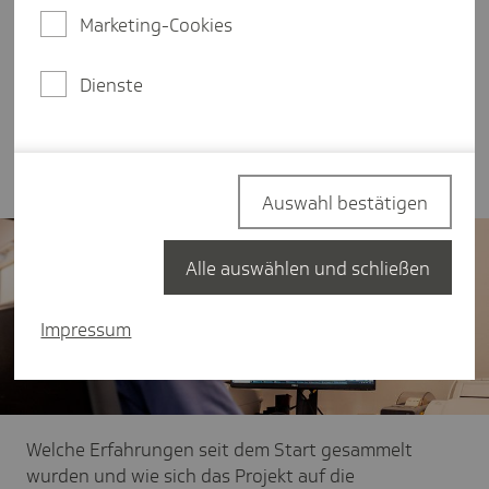
teilnehmende Pflegeeinrichtungen von PFLEGEN &
Marketing-Cookies
WOHNEN mit Hilfe eines Telekonsils zu passenden
Behandlungsmöglichkeiten. Möglich wird diese
neuartige Zusammenarbeit durch einen Vertrag
Dienste
der Besonderen Versorgung, den die Techniker
Krankenkasse (TK) mit den Beteiligten
geschlossen hat.
Auswahl bestätigen
Alle auswählen und schließen
Impressum
Welche Erfahrungen seit dem Start gesammelt
wurden und wie sich das Projekt auf die