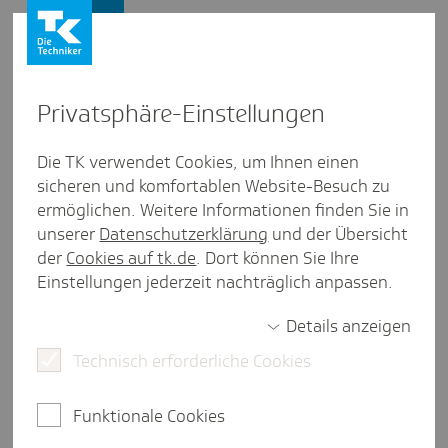
Presse und Politik
Privat­sphäre-Einstel­lungen
Presse und Politik
/
Krankenhausversorgung
Die TK verwendet Cookies, um Ihnen einen
sicheren und komfortablen Website-Besuch zu
Inter­view aus Hamburg
ermöglichen. Weitere Informationen finden Sie in
Zur Sache: Gesund­heits­kom­pe­
unserer
Datenschutzerklärung
und der Übersicht
tenz fördern, Notauf­nahmen
der
Cookies auf tk.de
. Dort können Sie Ihre
Einstellungen jederzeit nachträglich anpassen.
entlasten
Details anzeigen
Technisch erforderliche Cookies
3 Minuten Lesezeit
In Zeiten von Google, ChatGPT und Co. gelangen
Funktionale Cookies
wir leichter an Gesundheitsinformationen als