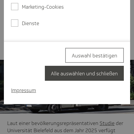
jemals zuvor. Doch der bloße Zugang zu
Marketing-Cookies
Gesundheitsinformationen reicht nicht aus, um
gesund zu leben. Um informierte Entscheidungen
für die eigene Gesundheit treffen zu können,
Dienste
braucht es Gesundheitskompetenz - die Fähigkeit,
diese Informationen zu verstehen, zu bewerten
und im Alltag anzuwenden.
Auswahl bestätigen
Alle auswählen und schließen
Impressum
Laut einer bevölkerungsrepräsentativen
Studie
der
Universität Bielefeld
aus dem Jahr 2025 verfügt