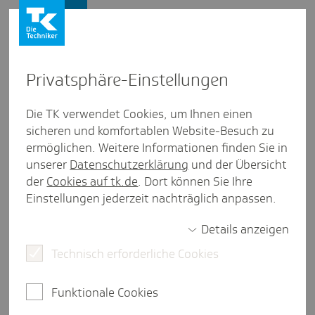
Presse und Politik
Privat­sphäre-Einstel­lungen
Presse und Politik
/
Gesundheitspolitik
Die TK verwendet Cookies, um Ihnen einen
sicheren und komfortablen Website-Besuch zu
Inter­view aus Hamburg
ermöglichen. Weitere Informationen finden Sie in
Zur Sache: Gesund­heits­po­litik in
unserer
Datenschutzerklärung
und der Übersicht
Hamburg
der
Cookies auf tk.de
. Dort können Sie Ihre
Einstellungen jederzeit nachträglich anpassen.
Details anzeigen
2 Minuten Lesezeit
Technisch erforderliche Cookies
Am 7. Mai 2025 wurde der neue Hamburger Senat
bestätigt. Melanie Schlotzhauer führt weiterhin
Funktionale Cookies
die Hamburger Sozialbehörde - aber unter einem
neuen Zuschnitt.